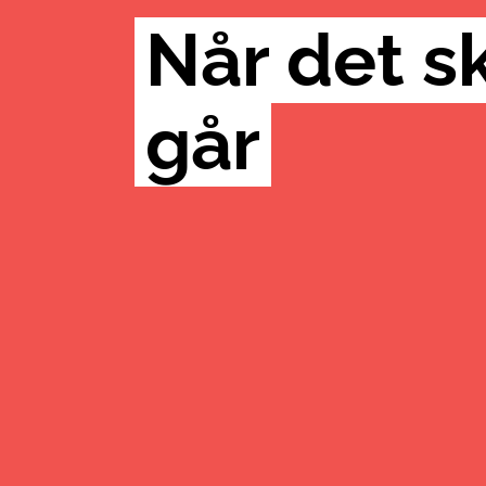
Når det s
går