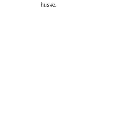
huske.
Skal vi mødes?
Ring. Skriv. Kig forbi.